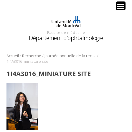
Faculté de médecine
Département d'ophtalmologie
/
/
/
Accueil
Recherche
Journée annuelle de la recherche en ophtalmologie de l’Université de Montréal
1I4A3016_miniature site
1I4A3016_MINIATURE SITE