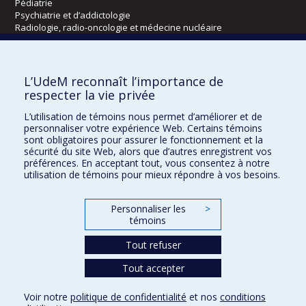
Pédiatrie
Psychiatrie et d’addictologie
Radiologie, radio-oncologie et médecine nucléaire
Écoles
L’UdeM reconnaît l’importance de
Kinésiologie et des sciences de l’activité physique
respecter la vie privée
Orthophonie et audiologie
L’utilisation de témoins nous permet d’améliorer et de
Réadaptation
personnaliser votre expérience Web. Certains témoins
sont obligatoires pour assurer le fonctionnement et la
Directions
sécurité du site Web, alors que d’autres enregistrent vos
préférences. En acceptant tout, vous consentez à notre
DPC
utilisation de témoins pour mieux répondre à vos besoins.
CPASS
Éthique clinique
Personnaliser les
>
témoins
Tout refuser
Tout accepter
Voir notre
politique de confidentialité
et nos
conditions