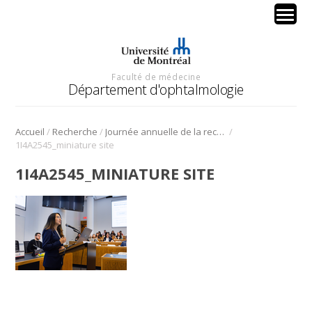
Faculté de médecine
Département d'ophtalmologie
/
/
/
Accueil
Recherche
Journée annuelle de la recherche en ophtalmologie de l’Université de Montréal
1I4A2545_miniature site
1I4A2545_MINIATURE SITE