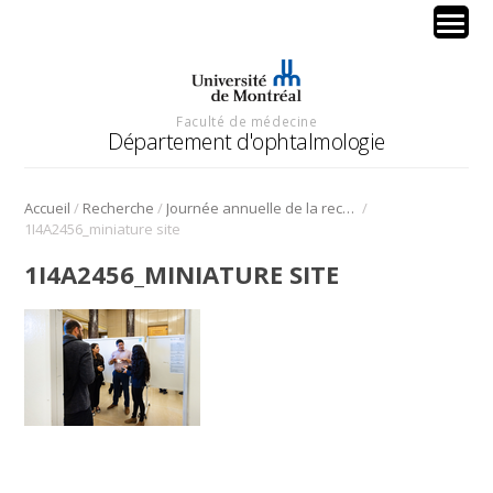
Faculté de médecine
Département d'ophtalmologie
/
/
/
Accueil
Recherche
Journée annuelle de la recherche en ophtalmologie de l’Université de Montréal
1I4A2456_miniature site
1I4A2456_MINIATURE SITE