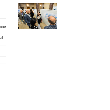
enne
al