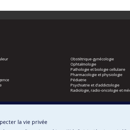
uleur
Obstétrique-gynécologie
Ophtalmologie
Pathologie et biologie cellulaire
Pharmacologie et physiologie
gence
Pédiatrie
ie
Psychiatrie et d’addictologie
Radiologie, radio-oncologie et mé
Directions
 physique
DPC
ecter la vie privée
CPASS
Éthique clinique