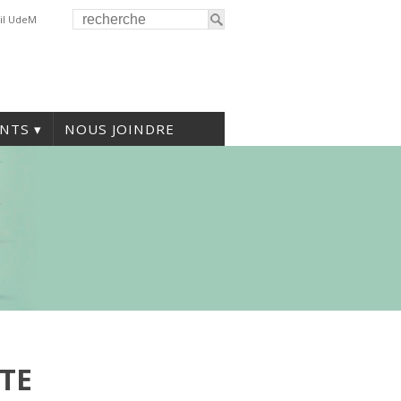
il UdeM
NTS
NOUS JOINDRE
ITE