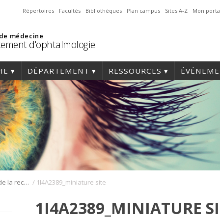
Répertoires
Facultés
Bibliothèques
Plan campus
Sites A-Z
Mon porta
 de médecine
ement d'ophtalmologie
HE
DÉPARTEMENT
RESSOURCES
ÉVÉNEME
/
Journée annuelle de la recherche en ophtalmologie de l’Université de Montréal
1I4A2389_miniature site
1I4A2389_MINIATURE S