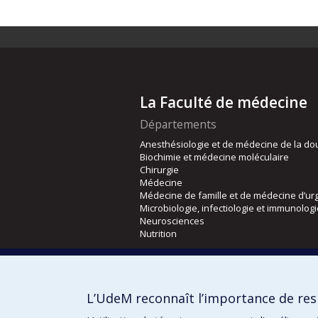
La Faculté de médecine
Départements
Anesthésiologie et de médecine de la do
Biochimie et médecine moléculaire
Chirurgie
Médecine
Médecine de famille et de médecine d’ur
Microbiologie, infectiologie et immunolog
Neurosciences
Nutrition
Écoles
Kinésiologie et des sciences de l’activité
L’UdeM reconnaît l’importance de resp
Orthophonie et audiologie
Réadaptation