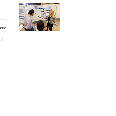
enne
al