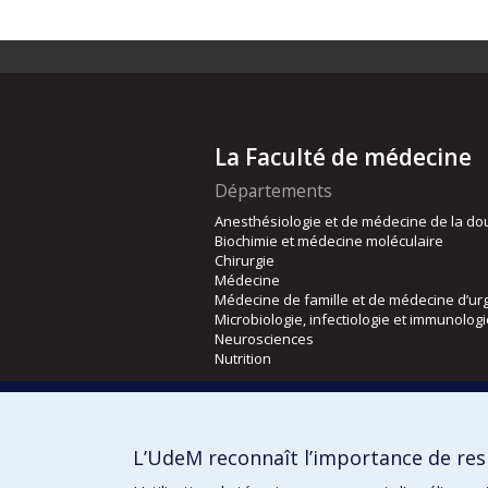
La Faculté de médecine
Départements
Anesthésiologie et de médecine de la do
Biochimie et médecine moléculaire
Chirurgie
Médecine
Médecine de famille et de médecine d’ur
Microbiologie, infectiologie et immunolog
Neurosciences
Nutrition
Écoles
Kinésiologie et des sciences de l’activité
L’UdeM reconnaît l’importance de resp
Orthophonie et audiologie
Réadaptation