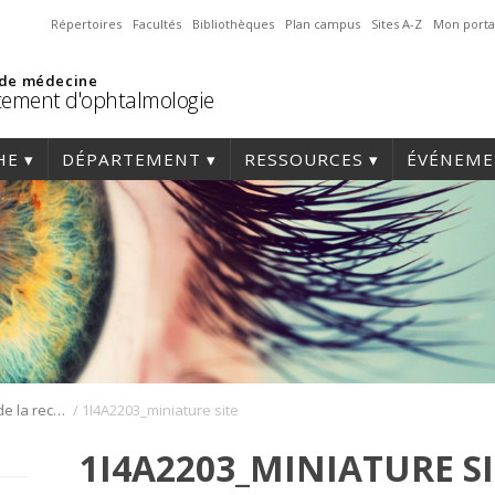
Répertoires
Facultés
Bibliothèques
Plan campus
Sites A-Z
Mon porta
 de médecine
ement d'ophtalmologie
HE
DÉPARTEMENT
RESSOURCES
ÉVÉNEME
/
Journée annuelle de la recherche en ophtalmologie de l’Université de Montréal
1I4A2203_miniature site
1I4A2203_MINIATURE S