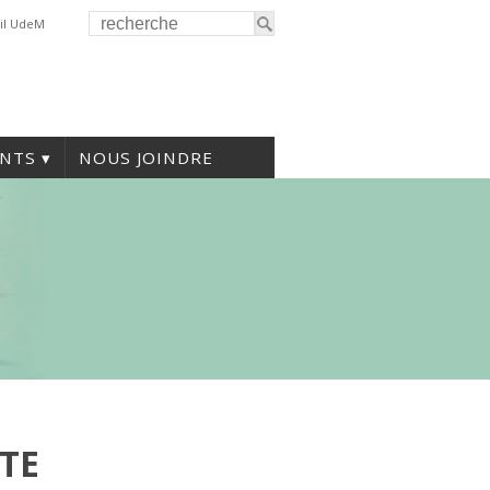
il UdeM
NTS
NOUS JOINDRE
ITE