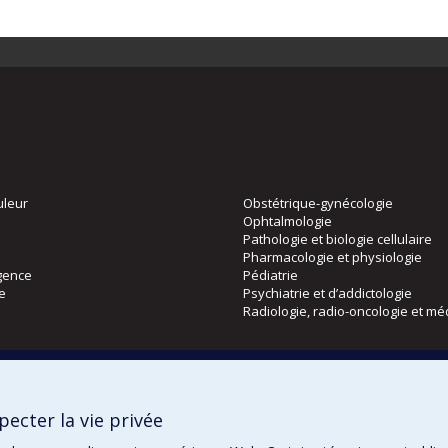
uleur
Obstétrique-gynécologie
Ophtalmologie
Pathologie et biologie cellulaire
Pharmacologie et physiologie
gence
Pédiatrie
ie
Psychiatrie et d’addictologie
Radiologie, radio-oncologie et mé
Directions
 physique
DPC
ecter la vie privée
CPASS
Éthique clinique