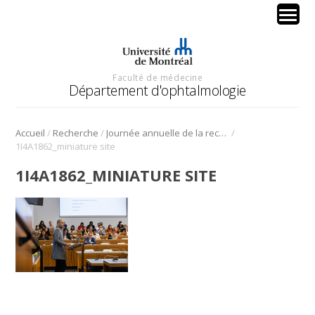
Faculté de médecine
Département d'ophtalmologie
/
/
/
Accueil
Recherche
Journée annuelle de la recherche en ophtalmologie de l’Université de Montréal
1I4A1862_miniature site
1I4A1862_MINIATURE SITE