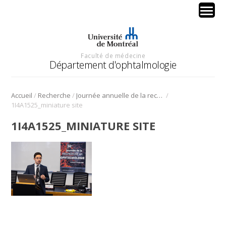
Faculté de médecine
Département d'ophtalmologie
/
/
/
Accueil
Recherche
Journée annuelle de la recherche en ophtalmologie de l’Université de Montréal
1I4A1525_miniature site
1I4A1525_MINIATURE SITE