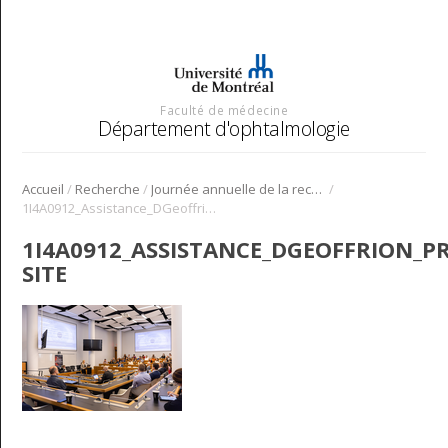
Faculté de médecine
Département d'ophtalmologie
/
/
/
Accueil
Recherche
Journée annuelle de la recherche en ophtalmologie de l’Université de Montréal
1I4A0912_Assistance_DGeoffrion_Presentation_Orale_miniature site
1I4A0912_ASSISTANCE_DGEOFFRION_P
SITE