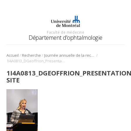
Faculté de médecine
Département d'ophtalmologie
/
/
/
Accueil
Recherche
Journée annuelle de la recherche en ophtalmologie de l’Université de Montréal
1I4A0813_DGeoffrion_Presentation_Orale_miniature site
1I4A0813_DGEOFFRION_PRESENTATIO
SITE