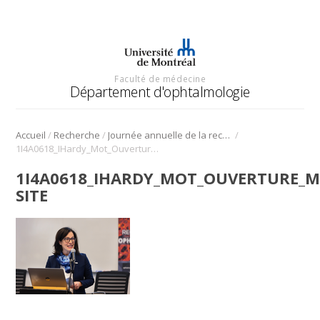
Faculté de médecine
Département d'ophtalmologie
/
/
/
Accueil
Recherche
Journée annuelle de la recherche en ophtalmologie de l’Université de Montréal
1I4A0618_IHardy_Mot_Ouverture_miniature site
1I4A0618_IHARDY_MOT_OUVERTURE_M
SITE