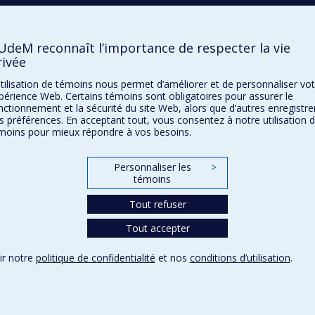
Confidentialité
Conditions d’utilisation
Paramètres des témoins
’UdeM reconnaît l’importance de respecter la vie
rivée
utilisation de témoins nous permet d’améliorer et de personnaliser vot
périence Web. Certains témoins sont obligatoires pour assurer le
nctionnement et la sécurité du site Web, alors que d’autres enregistre
s préférences. En acceptant tout, vous consentez à notre utilisation 
moins pour mieux répondre à vos besoins.
Personnaliser les
>
témoins
Tout refuser
Tout accepter
ir notre
politique de confidentialité
et nos
conditions d’utilisation
.