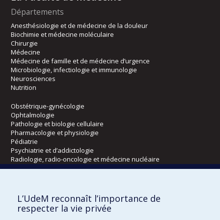
Départements
Anesthésiologie et de médecine de la douleur
Biochimie et médecine moléculaire
Chirurgie
Médecine
Médecine de famille et de médecine d’urgence
Microbiologie, infectiologie et immunologie
Neurosciences
Nutrition
Obstétrique-gynécologie
Ophtalmologie
Pathologie et biologie cellulaire
Pharmacologie et physiologie
Pédiatrie
Psychiatrie et d’addictologie
Radiologie, radio-oncologie et médecine nucléaire
Écoles
L’UdeM reconnaît l’importance de
Kinésiologie et des sciences de l’activité physique
respecter la vie privée
Orthophonie et audiologie