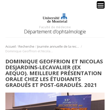
Faculté de médecine
Département d'ophtalmologie
/
/
/
Accueil
Recherche
Journée annuelle de la recherche en ophtalmologie de l’Université de Montréal
Dominique Geoffrion et Nicolas Desjardins-Lecavalier (ex aequo). Meilleure présentation orale chez les étudiants gradués et post-gradués. 2021
DOMINIQUE GEOFFRION ET NICOLAS
DESJARDINS-LECAVALIER (EX
AEQUO). MEILLEURE PRÉSENTATION
ORALE CHEZ LES ÉTUDIANTS
GRADUÉS ET POST-GRADUÉS. 2021