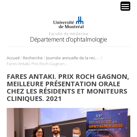
Faculté de médecine
Département d'ophtalmologie
/
/
/
Accueil
Recherche
Journée annuelle de la recherche en ophtalmologie de l’Université de Montréal
Fares Antaki. Prix Roch Gagnon, meilleure présentation orale chez les résidents et moniteurs cliniques. 2021
FARES ANTAKI. PRIX ROCH GAGNON,
MEILLEURE PRÉSENTATION ORALE
CHEZ LES RÉSIDENTS ET MONITEURS
CLINIQUES. 2021