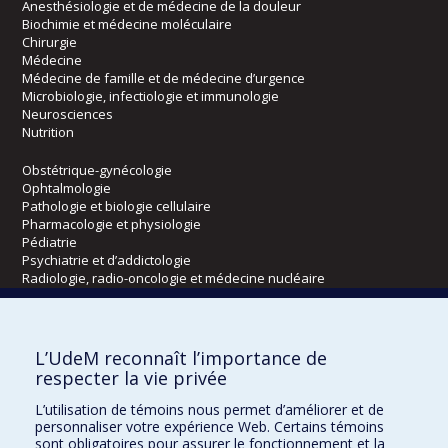
Anesthésiologie et de médecine de la douleur
Biochimie et médecine moléculaire
Chirurgie
Médecine
Médecine de famille et de médecine d’urgence
Microbiologie, infectiologie et immunologie
Neurosciences
Nutrition
Obstétrique-gynécologie
Ophtalmologie
Pathologie et biologie cellulaire
Pharmacologie et physiologie
Pédiatrie
Psychiatrie et d’addictologie
Radiologie, radio-oncologie et médecine nucléaire
Écoles
L’UdeM reconnaît l’importance de
Kinésiologie et des sciences de l’activité physique
respecter la vie privée
Orthophonie et audiologie
L’utilisation de témoins nous permet d’améliorer et de
Réadaptation
personnaliser votre expérience Web. Certains témoins
sont obligatoires pour assurer le fonctionnement et la