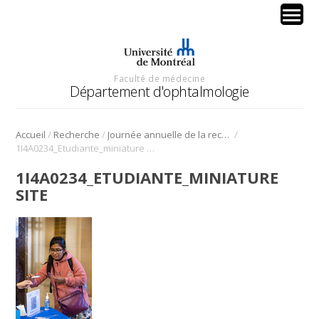
Faculté de médecine
Département d'ophtalmologie
/
/
/
Accueil
Recherche
Journée annuelle de la recherche en ophtalmologie de l’Université de Montréal
1I4A0234_Etudiante_miniature site
1I4A0234_ETUDIANTE_MINIATURE
SITE