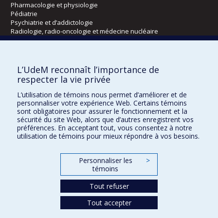
Pharmacologie et physiologie
Pédiatrie
Psychiatrie et d’addictologie
Radiologie, radio-oncologie et médecine nucléaire
Écoles
L’UdeM reconnaît l’importance de
Kinésiologie et des sciences de l’activité physique
respecter la vie privée
Orthophonie et audiologie
L’utilisation de témoins nous permet d’améliorer et de
Réadaptation
personnaliser votre expérience Web. Certains témoins
sont obligatoires pour assurer le fonctionnement et la
Directions
sécurité du site Web, alors que d’autres enregistrent vos
préférences. En acceptant tout, vous consentez à notre
DPC
utilisation de témoins pour mieux répondre à vos besoins.
CPASS
Éthique clinique
Personnaliser les
>
témoins
Tout refuser
Tout accepter