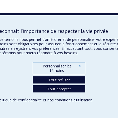
connaît l’importance de respecter la vie privée
n de témoins nous permet d’améliorer et de personnaliser votre expér
oins sont obligatoires pour assurer le fonctionnement et la sécurité 
autres enregistrent vos préférences. En acceptant tout, vous consent
de témoins pour mieux répondre à vos besoins.
Personnaliser les
>
témoins
Tout refuser
Tout accepter
olitique de confidentialité
et nos
conditions d’utilisation
.