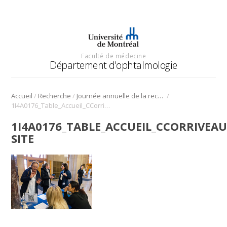
Faculté de médecine
Département d'ophtalmologie
/
/
/
Accueil
Recherche
Journée annuelle de la recherche en ophtalmologie de l’Université de Montréal
1I4A0176_Table_Accueil_CCorriveau_IHardy_miniature site
1I4A0176_TABLE_ACCUEIL_CCORRIVEA
SITE