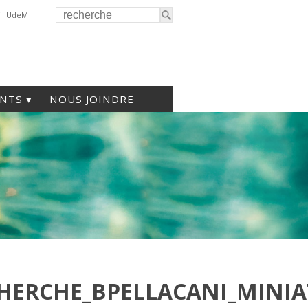
il UdeM
NTS
NOUS JOINDRE
ECHERCHE_BPELLACANI_MINI