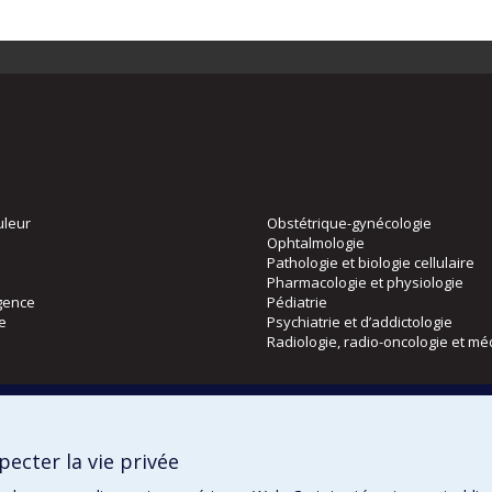
uleur
Obstétrique-gynécologie
Ophtalmologie
Pathologie et biologie cellulaire
Pharmacologie et physiologie
gence
Pédiatrie
ie
Psychiatrie et d’addictologie
Radiologie, radio-oncologie et mé
Directions
 physique
DPC
ecter la vie privée
CPASS
Éthique clinique