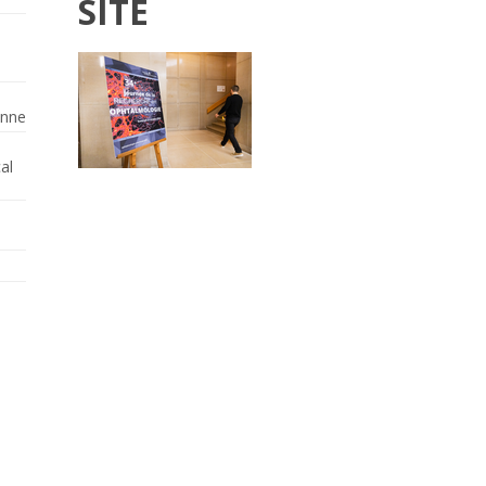
SITE
enne
al