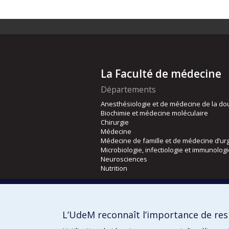
La Faculté de médecine
Départements
Anesthésiologie et de médecine de la do
Biochimie et médecine moléculaire
Chirurgie
Médecine
Médecine de famille et de médecine d’ur
Microbiologie, infectiologie et immunolog
Neurosciences
Nutrition
Écoles
Kinésiologie et des sciences de l’activité
L’UdeM reconnaît l’importance de resp
Orthophonie et audiologie
Réadaptation