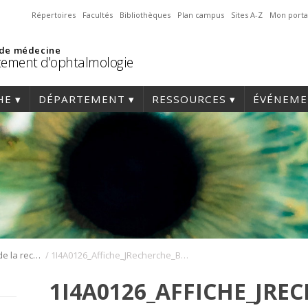
Répertoires
Facultés
Bibliothèques
Plan campus
Sites A-Z
Mon porta
 de médecine
ement d'ophtalmologie
HE
DÉPARTEMENT
RESSOURCES
ÉVÉNEME
/
Journée annuelle de la recherche en ophtalmologie de l’Université de Montréal
1I4A0126_Affiche_JRecherche_BPellacani_miniature site
1I4A0126_AFFICHE_JR