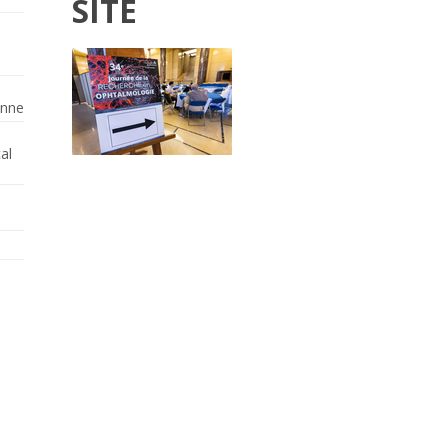
SITE
enne
al