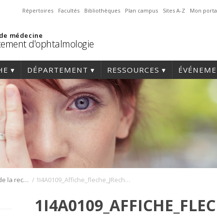
Répertoires
Facultés
Bibliothèques
Plan campus
Sites A-Z
Mon porta
 de médecine
ement d'ophtalmologie
HE
DÉPARTEMENT
RESSOURCES
ÉVÉNEME
/
Journée annuelle de la recherche en ophtalmologie de l’Université de Montréal
1I4A0109_Affiche_fleche_JRecherche_miniature site
1I4A0109_AFFICHE_FLE