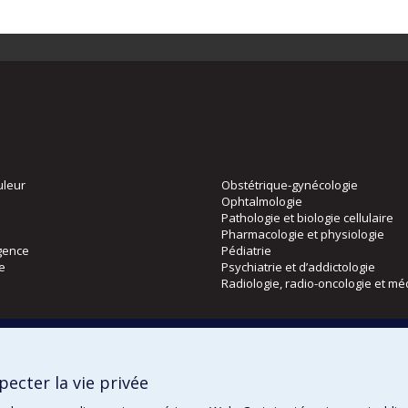
uleur
Obstétrique-gynécologie
Ophtalmologie
Pathologie et biologie cellulaire
Pharmacologie et physiologie
gence
Pédiatrie
ie
Psychiatrie et d’addictologie
Radiologie, radio-oncologie et mé
Directions
 physique
DPC
ecter la vie privée
CPASS
Éthique clinique