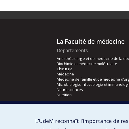
La Faculté de médecine
Départements
Anesthésiologie et de médecine de la do
Biochimie et médecine moléculaire
Chirurgie
Médecine
Médecine de famille et de médecine d’ur
Microbiologie, infectiologie et immunolog
Neurosciences
Nutrition
Écoles
Kinésiologie et des sciences de l’activité
L’UdeM reconnaît l’importance de resp
Orthophonie et audiologie
Réadaptation