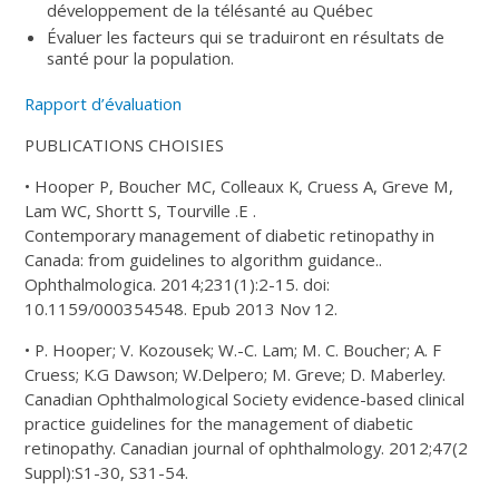
développement de la télésanté au Québec
Évaluer les facteurs qui se traduiront en résultats de
santé pour la population.
Rapport d’évaluation
PUBLICATIONS CHOISIES
• Hooper P, Boucher MC, Colleaux K, Cruess A, Greve M,
Lam WC, Shortt S, Tourville .E .
Contemporary management of diabetic retinopathy in
Canada: from guidelines to algorithm guidance..
Ophthalmologica. 2014;231(1):2-15. doi:
10.1159/000354548. Epub 2013 Nov 12.
• P. Hooper; V. Kozousek; W.-C. Lam; M. C. Boucher; A. F
Cruess; K.G Dawson; W.Delpero; M. Greve; D. Maberley.
Canadian Ophthalmological Society evidence-based clinical
practice guidelines for the management of diabetic
retinopathy. Canadian journal of ophthalmology. 2012;47(2
Suppl):S1-30, S31-54.