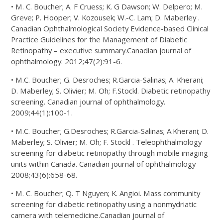
• M. C. Boucher; A. F Cruess; K. G Dawson; W. Delpero; M.
Greve; P. Hooper; V. Kozousek; W.-C. Lam; D. Maberley .
Canadian Ophthalmological Society Evidence-based Clinical
Practice Guidelines for the Management of Diabetic
Retinopathy – executive summary.Canadian journal of
ophthalmology. 2012;47(2):91-6.
• M.C. Boucher; G. Desroches; R.Garcia-Salinas; A. Kherani;
D. Maberley; S. Olivier; M. Oh; F.Stockl. Diabetic retinopathy
screening. Canadian journal of ophthalmology.
2009;44(1):100-1.
• M.C. Boucher; G.Desroches; R.Garcia-Salinas; A.Kherani; D.
Maberley; S. Olivier; M. Oh; F. Stockl . Teleophthalmology
screening for diabetic retinopathy through mobile imaging
units within Canada. Canadian journal of ophthalmology
2008;43(6):658-68.
• M. C. Boucher; Q. T Nguyen; K. Angioi. Mass community
screening for diabetic retinopathy using a nonmydriatic
camera with telemedicine.Canadian journal of