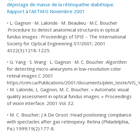
dépistage de masse de la rétinopathie diabétique.
Rapport à l’AETMIS Novembre 2001
• L. Gagnon · M. Lalonde · M. Beaulieu · M.C. Boucher
·Procedure to detect anatomical structures in optical
fundus images : Proceedings of SPIE – The International
Society for Optical Engineering 07/2001; 2001
4322(3):1218-1225.
• G. Yang · S. Wang · L. Gagnon · M. C. Boucher :Algorithm
for detecting micro-aneurysms in low-resolution color
retinal images C 2001
https://crim.ca/Publications/2001/documents/plein_texte/VIS_
• M. Lalonde, L. Gagnon, M. C. Boucher. « Automatic visual
quality assessment in optical fundus images. » Proceedings
of vision interface. 2001 Vol. 32.
• M. C. Boucher; J A De Groot :Head positioning compliance
with spectacles after gas retinopexy. Retina (Philadelphia,
Pa.) 1999;19(2):177-8.