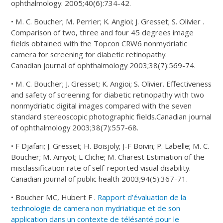
ophthalmology. 2005;40(6):734-42.
• M. C. Boucher; M. Perrier; K. Angioi; J. Gresset; S. Olivier .
Comparison of two, three and four 45 degrees image
fields obtained with the Topcon CRW6 nonmydriatic
camera for screening for diabetic retinopathy.
Canadian journal of ophthalmology 2003;38(7):569-74.
• M. C. Boucher; J. Gresset; K. Angioi; S. Olivier. Effectiveness
and safety of screening for diabetic retinopathy with two
nonmydriatic digital images compared with the seven
standard stereoscopic photographic fields.Canadian journal
of ophthalmology 2003;38(7):557-68.
• F Djafari; J. Gresset; H. Boisjoly; J-F Boivin; P. Labelle; M. C.
Boucher; M. Amyot; L Cliche; M. Charest Estimation of the
misclassification rate of self-reported visual disability.
Canadian journal of public health 2003;94(5):367-71.
• Boucher MC, Hubert F .
Rapport d’évaluation de la
technologie de camera non mydriatique et de son
application dans un contexte de télésanté pour le