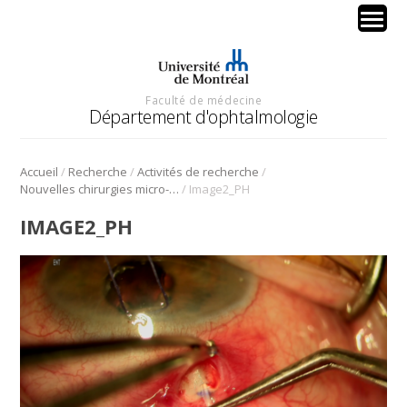
Faculté de médecine
Département d'ophtalmologie
/
/
/
Accueil
Recherche
Activités de recherche
/
Nouvelles chirurgies micro-invasives (MIGS) en glaucome
Image2_PH
IMAGE2_PH