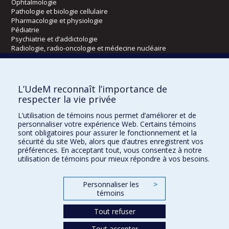
Ophtalmologie
Pathologie et biologie cellulaire
Pharmacologie et physiologie
Pédiatrie
Psychiatrie et d’addictologie
Radiologie, radio-oncologie et médecine nucléaire
Écoles
L’UdeM reconnaît l’importance de
Kinésiologie et des sciences de l’activité physique
respecter la vie privée
Orthophonie et audiologie
L’utilisation de témoins nous permet d’améliorer et de
Réadaptation
personnaliser votre expérience Web. Certains témoins
sont obligatoires pour assurer le fonctionnement et la
Directions
sécurité du site Web, alors que d’autres enregistrent vos
préférences. En acceptant tout, vous consentez à notre
DPC
utilisation de témoins pour mieux répondre à vos besoins.
CPASS
Éthique clinique
Personnaliser les
>
témoins
Tout refuser
Tout accepter