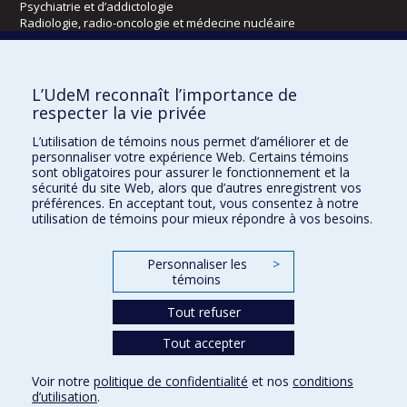
Psychiatrie et d’addictologie
Radiologie, radio-oncologie et médecine nucléaire
Écoles
L’UdeM reconnaît l’importance de
Kinésiologie et des sciences de l’activité physique
respecter la vie privée
Orthophonie et audiologie
L’utilisation de témoins nous permet d’améliorer et de
Réadaptation
personnaliser votre expérience Web. Certains témoins
sont obligatoires pour assurer le fonctionnement et la
Directions
sécurité du site Web, alors que d’autres enregistrent vos
préférences. En acceptant tout, vous consentez à notre
DPC
utilisation de témoins pour mieux répondre à vos besoins.
CPASS
Éthique clinique
Personnaliser les
>
témoins
Tout refuser
Tout accepter
Voir notre
politique de confidentialité
et nos
conditions
d’utilisation
.