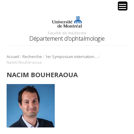
Faculté de médecine
Département d'ophtalmologie
/
/
/
Accueil
Recherche
1er Symposium international en médecine régénérative de la cornée
Nacim Bouheraoua
NACIM BOUHERAOUA