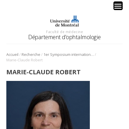
Faculté de médecine
Département d'ophtalmologie
/
/
/
Accueil
Recherche
1er Symposium international en médecine régénérative de la cornée
Marie-Claude Robert
MARIE-CLAUDE ROBERT