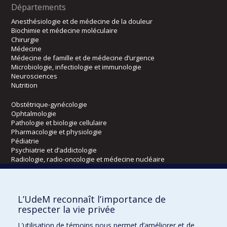
Départements
Anesthésiologie et de médecine de la douleur
Biochimie et médecine moléculaire
Chirurgie
Médecine
Médecine de famille et de médecine d’urgence
Microbiologie, infectiologie et immunologie
Neurosciences
Nutrition
Obstétrique-gynécologie
Ophtalmologie
Pathologie et biologie cellulaire
Pharmacologie et physiologie
Pédiatrie
Psychiatrie et d’addictologie
Radiologie, radio-oncologie et médecine nucléaire
Écoles
L’UdeM reconnaît l’importance de
Kinésiologie et des sciences de l’activité physique
respecter la vie privée
Orthophonie et audiologie
L’utilisation de témoins nous permet d’améliorer et de
Réadaptation