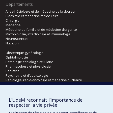
Départements
Anesthésiologie et de médecine de la douleur
Biochimie et médecine moléculaire
Chirurgie
Médecine
Médecine de famille et de médecine d’urgence
Microbiologie, infectiologie et immunologie
Neurosciences
Nutrition
Obstétrique-gynécologie
Ophtalmologie
Pathologie et biologie cellulaire
Pharmacologie et physiologie
Pédiatrie
Psychiatrie et d’addictologie
Radiologie, radio-oncologie et médecine nucléaire
Écoles
L’UdeM reconnaît l’importance de
Kinésiologie et des sciences de l’activité physique
respecter la vie privée
Orthophonie et audiologie
L’utilisation de témoins nous permet d’améliorer et de