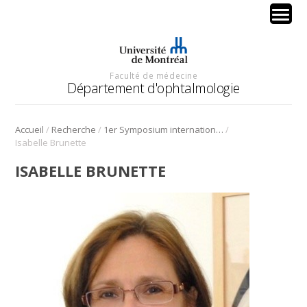
Faculté de médecine
Département d'ophtalmologie
/
/
/
Accueil
Recherche
1er Symposium international en médecine régénérative de la cornée
Isabelle Brunette
ISABELLE BRUNETTE