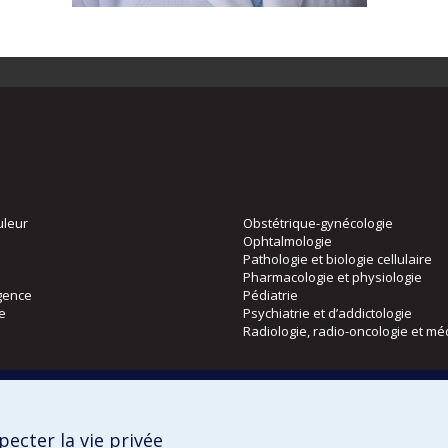
uleur
Obstétrique-gynécologie
Ophtalmologie
Pathologie et biologie cellulaire
Pharmacologie et physiologie
gence
Pédiatrie
ie
Psychiatrie et d’addictologie
Radiologie, radio-oncologie et mé
Directions
 physique
DPC
ecter la vie privée
CPASS