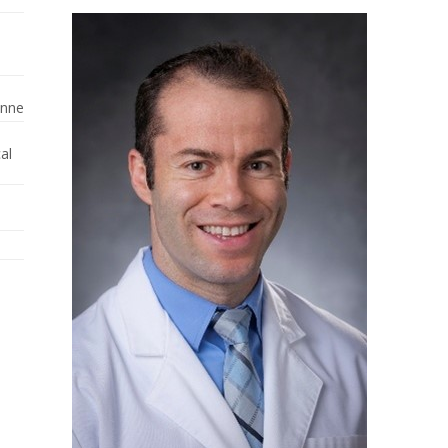
enne
al