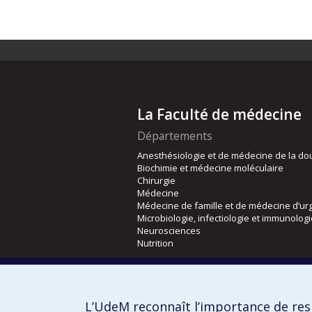
La Faculté de médecine
Départements
Anesthésiologie et de médecine de la do
Biochimie et médecine moléculaire
Chirurgie
Médecine
Médecine de famille et de médecine d’ur
Microbiologie, infectiologie et immunolog
Neurosciences
Nutrition
Écoles
Kinésiologie et des sciences de l’activité
L’UdeM reconnaît l’importance de resp
Orthophonie et audiologie