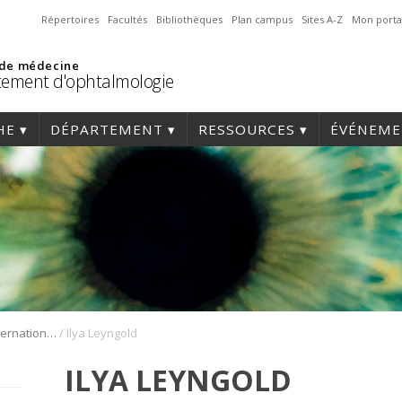
Répertoires
Facultés
Bibliothèques
Plan campus
Sites A-Z
Mon porta
 de médecine
ement d'ophtalmologie
HE
DÉPARTEMENT
RESSOURCES
ÉVÉNEME
/
1er Symposium international en médecine régénérative de la cornée
Ilya Leyngold
ILYA LEYNGOLD