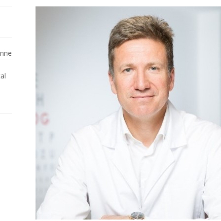
enne
al