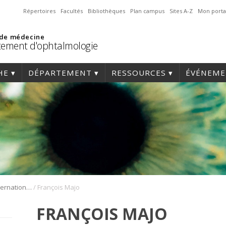
Répertoires
Facultés
Bibliothèques
Plan campus
Sites A-Z
Mon porta
 de médecine
ement d'ophtalmologie
HE
DÉPARTEMENT
RESSOURCES
ÉVÉNEME
/
1er Symposium international en médecine régénérative de la cornée
François Majo
FRANÇOIS MAJO