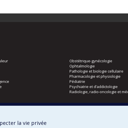
uleur
Obstétrique-gynécologie
Ophtalmologie
Pathologie et biologie cellulaire
Pharmacologie et physiologie
gence
Pédiatrie
ie
Psychiatrie et d’addictologie
Radiologie, radio-oncologie et mé
Directions
 physique
DPC
ecter la vie privée
CPASS