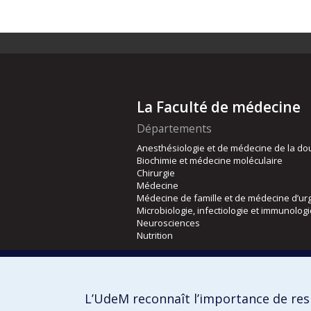
La Faculté de médecine
Départements
Anesthésiologie et de médecine de la do
Biochimie et médecine moléculaire
Chirurgie
Médecine
Médecine de famille et de médecine d’ur
Microbiologie, infectiologie et immunolog
Neurosciences
Nutrition
Écoles
Kinésiologie et des sciences de l’activité
L’UdeM reconnaît l’importance de resp
Orthophonie et audiologie