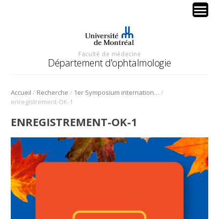
Faculté de médecine
Département d'ophtalmologie
/
/
/
Accueil
Recherche
1er Symposium international en médecine régénérative de la cornée
enregistrement-OK-1
ENREGISTREMENT-OK-1