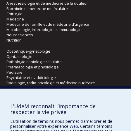
Anesthésiologie et de médecine de la douleur
Biochimie et médecine moléculaire
Chirurgie
Médecine
Médecine de famille et de médecine d’urgence
Microbiologie, infectiologie et immunologie
Neurosciences
Nutrition
Obstétrique-gynécologie
Ophtalmologie
Pathologie et biologie cellulaire
Pharmacologie et physiologie
Pédiatrie
Psychiatrie et d’addictologie
Radiologie, radio-oncologie et médecine nucléaire
Écoles
L’UdeM reconnaît l’importance de
Kinésiologie et des sciences de l’activité physique
respecter la vie privée
Orthophonie et audiologie
L’utilisation de témoins nous permet d’améliorer et de
Réadaptation
personnaliser votre expérience Web. Certains témoins