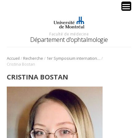
Faculté de médecine
Département d'ophtalmologie
/
/
/
Accueil
Recherche
1er Symposium international en médecine régénérative de la cornée
Cristina Bostan
CRISTINA BOSTAN