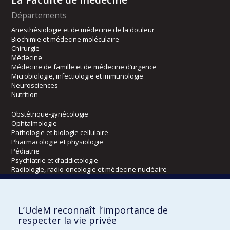
Départements
Anesthésiologie et de médecine de la douleur
Biochimie et médecine moléculaire
Chirurgie
Médecine
Médecine de famille et de médecine d’urgence
Microbiologie, infectiologie et immunologie
Neurosciences
Nutrition
Obstétrique-gynécologie
Ophtalmologie
Pathologie et biologie cellulaire
Pharmacologie et physiologie
Pédiatrie
Psychiatrie et d’addictologie
Radiologie, radio-oncologie et médecine nucléaire
Écoles
L’UdeM reconnaît l’importance de
Kinésiologie et des sciences de l’activité physique
respecter la vie privée
Orthophonie et audiologie