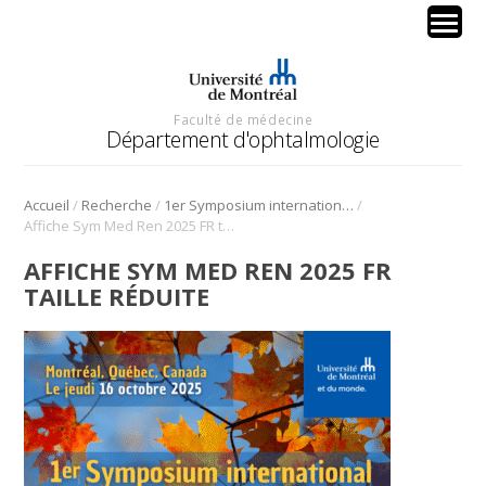
Faculté de médecine
Département d'ophtalmologie
/
/
/
Accueil
Recherche
1er Symposium international en médecine régénérative de la cornée
Affiche Sym Med Ren 2025 FR taille réduite
AFFICHE SYM MED REN 2025 FR
TAILLE RÉDUITE