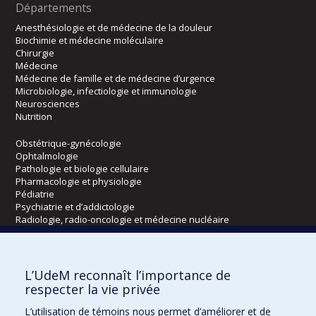
Départements
Anesthésiologie et de médecine de la douleur
Biochimie et médecine moléculaire
Chirurgie
Médecine
Médecine de famille et de médecine d’urgence
Microbiologie, infectiologie et immunologie
Neurosciences
Nutrition
Obstétrique-gynécologie
Ophtalmologie
Pathologie et biologie cellulaire
Pharmacologie et physiologie
Pédiatrie
Psychiatrie et d’addictologie
Radiologie, radio-oncologie et médecine nucléaire
Écoles
L’UdeM reconnaît l’importance de
Kinésiologie et des sciences de l’activité physique
respecter la vie privée
Orthophonie et audiologie
L’utilisation de témoins nous permet d’améliorer et de
Réadaptation