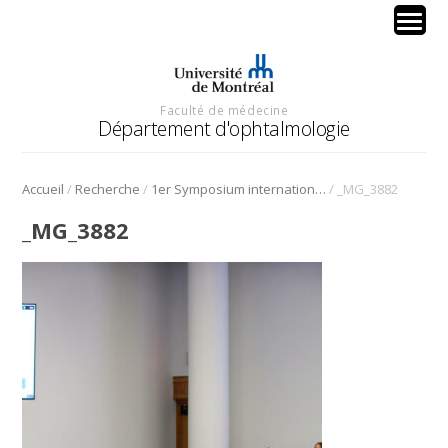
Faculté de médecine
Département d'ophtalmologie
/
/
/
Accueil
Recherche
1er Symposium international en médecine régénérative de la cornée
_MG_3882
_MG_3882