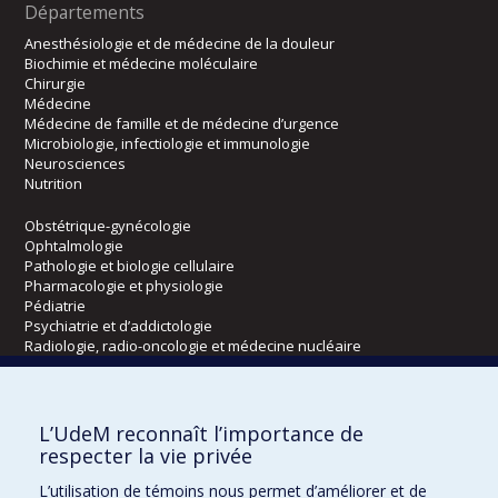
Départements
Anesthésiologie et de médecine de la douleur
Biochimie et médecine moléculaire
Chirurgie
Médecine
Médecine de famille et de médecine d’urgence
Microbiologie, infectiologie et immunologie
Neurosciences
Nutrition
Obstétrique-gynécologie
Ophtalmologie
Pathologie et biologie cellulaire
Pharmacologie et physiologie
Pédiatrie
Psychiatrie et d’addictologie
Radiologie, radio-oncologie et médecine nucléaire
Écoles
L’UdeM reconnaît l’importance de
Kinésiologie et des sciences de l’activité physique
respecter la vie privée
Orthophonie et audiologie
L’utilisation de témoins nous permet d’améliorer et de
Réadaptation