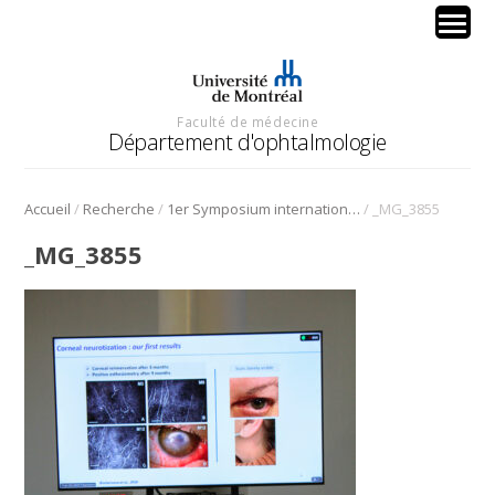
Faculté de médecine
Département d'ophtalmologie
/
/
/
Accueil
Recherche
1er Symposium international en médecine régénérative de la cornée
_MG_3855
_MG_3855