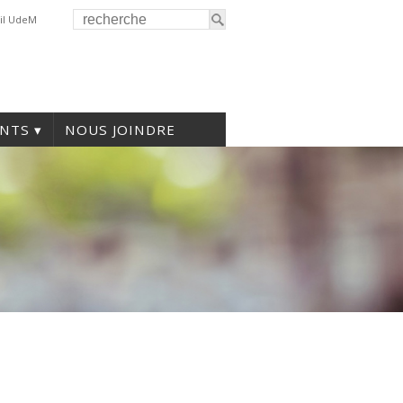
il UdeM
NTS
NOUS JOINDRE