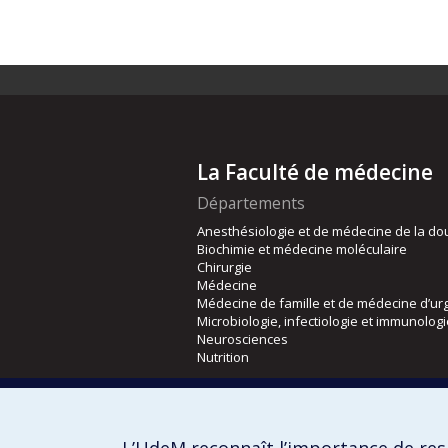
La Faculté de médecine
Départements
Anesthésiologie et de médecine de la do
Biochimie et médecine moléculaire
Chirurgie
Médecine
Médecine de famille et de médecine d’ur
Microbiologie, infectiologie et immunolog
Neurosciences
Nutrition
Écoles
Kinésiologie et des sciences de l’activité