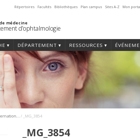
Répertoires
Facultés
Bibliothèques
Plan campus
Sites A-Z
Mon porta
 de médecine
ement d'ophtalmologie
HE
DÉPARTEMENT
RESSOURCES
ÉVÉNEME
/
1er Symposium international en médecine régénérative de la cornée
_MG_3854
_MG_3854