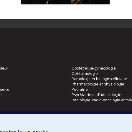
uleur
Obstétrique-gynécologie
Ophtalmologie
Pathologie et biologie cellulaire
Pharmacologie et physiologie
gence
Pédiatrie
ie
Psychiatrie et d’addictologie
Radiologie, radio-oncologie et mé
Directions
 physique
DPC