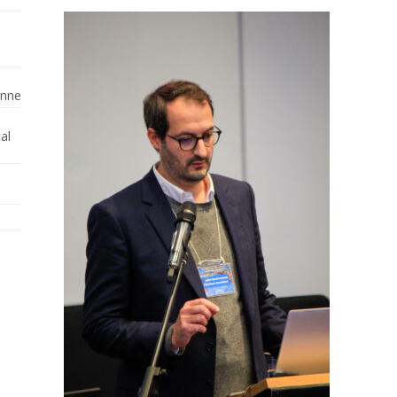
enne
al