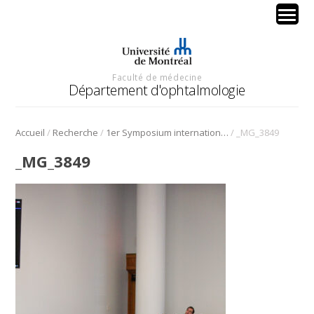
Faculté de médecine
Département d'ophtalmologie
/
/
/
Accueil
Recherche
1er Symposium international en médecine régénérative de la cornée
_MG_3849
_MG_3849