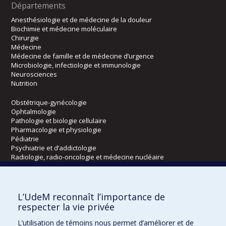
Départements
Anesthésiologie et de médecine de la douleur
Biochimie et médecine moléculaire
Chirurgie
Médecine
Médecine de famille et de médecine d’urgence
Microbiologie, infectiologie et immunologie
Neurosciences
Nutrition
Obstétrique-gynécologie
Ophtalmologie
Pathologie et biologie cellulaire
Pharmacologie et physiologie
Pédiatrie
Psychiatrie et d’addictologie
Radiologie, radio-oncologie et médecine nucléaire
Écoles
L’UdeM reconnaît l’importance de
Kinésiologie et des sciences de l’activité physique
respecter la vie privée
Orthophonie et audiologie
L’utilisation de témoins nous permet d’améliorer et de
Réadaptation