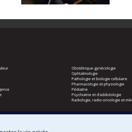
uleur
Obstétrique-gynécologie
Ophtalmologie
Pathologie et biologie cellulaire
Pharmacologie et physiologie
gence
Pédiatrie
ie
Psychiatrie et d’addictologie
Radiologie, radio-oncologie et mé
Directions
 physique
DPC