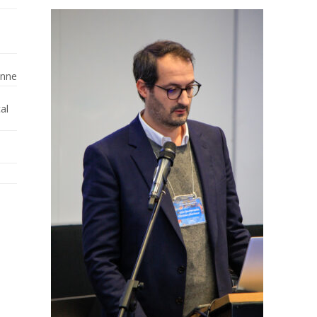
enne
al