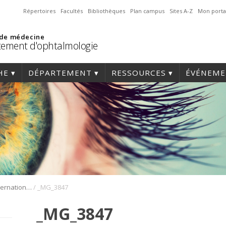
Répertoires
Facultés
Bibliothèques
Plan campus
Sites A-Z
Mon porta
 de médecine
ement d'ophtalmologie
HE
DÉPARTEMENT
RESSOURCES
ÉVÉNEME
/
1er Symposium international en médecine régénérative de la cornée
_MG_3847
_MG_3847