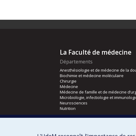
La Faculté de médecine
Départements
Anesthésiologie et de médecine de la do
Biochimie et médecine moléculaire
Chirurgie
Médecine
Médecine de famille et de médecine d’ur
Microbiologie, infectiologie et immunolog
Neurosciences
Nutrition
Écoles
Kinésiologie et des sciences de l’activité