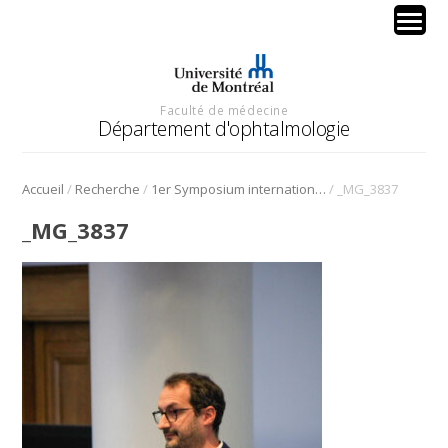
Faculté de médecine
Département d'ophtalmologie
/
/
/
Accueil
Recherche
1er Symposium international en médecine régénérative de la cornée
_MG_3837
_MG_3837