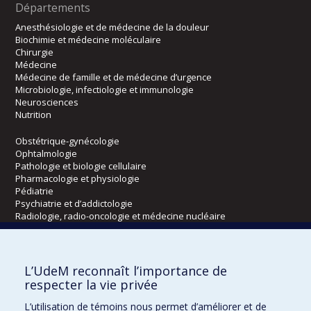
Départements
Anesthésiologie et de médecine de la douleur
Biochimie et médecine moléculaire
Chirurgie
Médecine
Médecine de famille et de médecine d’urgence
Microbiologie, infectiologie et immunologie
Neurosciences
Nutrition
Obstétrique-gynécologie
Ophtalmologie
Pathologie et biologie cellulaire
Pharmacologie et physiologie
Pédiatrie
Psychiatrie et d’addictologie
Radiologie, radio-oncologie et médecine nucléaire
Écoles
L’UdeM reconnaît l’importance de
Kinésiologie et des sciences de l’activité physique
respecter la vie privée
Orthophonie et audiologie
L’utilisation de témoins nous permet d’améliorer et de
Réadaptation