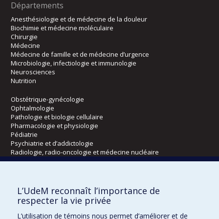
Départements
Anesthésiologie et de médecine de la douleur
Biochimie et médecine moléculaire
Chirurgie
Médecine
Médecine de famille et de médecine d’urgence
Microbiologie, infectiologie et immunologie
Neurosciences
Nutrition
Obstétrique-gynécologie
Ophtalmologie
Pathologie et biologie cellulaire
Pharmacologie et physiologie
Pédiatrie
Psychiatrie et d’addictologie
Radiologie, radio-oncologie et médecine nucléaire
Écoles
L’UdeM reconnaît l’importance de
Kinésiologie et des sciences de l’activité physique
respecter la vie privée
Orthophonie et audiologie
L’utilisation de témoins nous permet d’améliorer et de
Réadaptation