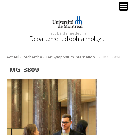
Faculté de médecine
Département d'ophtalmologie
/
/
/
Accueil
Recherche
1er Symposium international en médecine régénérative de la cornée
_MG_3809
_MG_3809