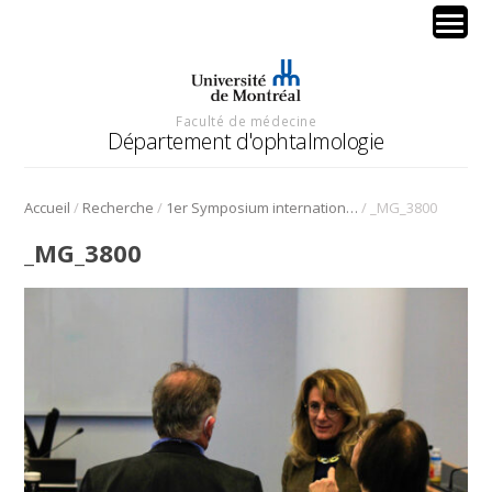
Faculté de médecine
Département d'ophtalmologie
/
/
/
Accueil
Recherche
1er Symposium international en médecine régénérative de la cornée
_MG_3800
_MG_3800