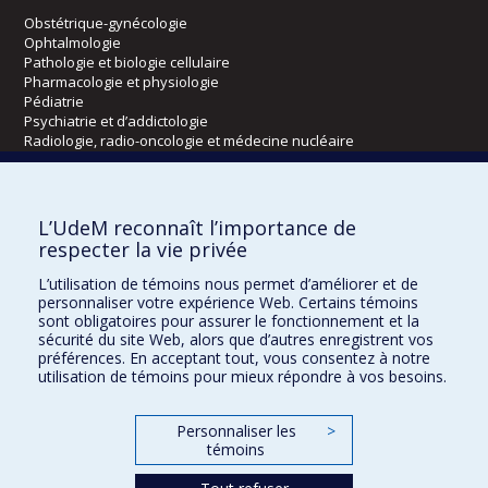
Obstétrique-gynécologie
Ophtalmologie
Pathologie et biologie cellulaire
Pharmacologie et physiologie
Pédiatrie
Psychiatrie et d’addictologie
Radiologie, radio-oncologie et médecine nucléaire
Écoles
L’UdeM reconnaît l’importance de
Kinésiologie et des sciences de l’activité physique
respecter la vie privée
Orthophonie et audiologie
L’utilisation de témoins nous permet d’améliorer et de
Réadaptation
personnaliser votre expérience Web. Certains témoins
sont obligatoires pour assurer le fonctionnement et la
Directions
sécurité du site Web, alors que d’autres enregistrent vos
préférences. En acceptant tout, vous consentez à notre
DPC
utilisation de témoins pour mieux répondre à vos besoins.
CPASS
Éthique clinique
Personnaliser les
>
témoins