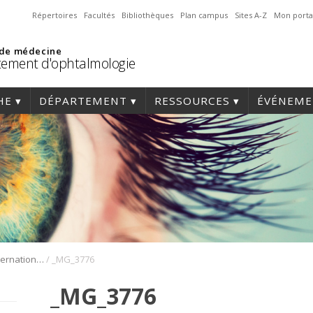
Répertoires
Facultés
Bibliothèques
Plan campus
Sites A-Z
Mon porta
 de médecine
ement d'ophtalmologie
HE
DÉPARTEMENT
RESSOURCES
ÉVÉNEME
/
1er Symposium international en médecine régénérative de la cornée
_MG_3776
_MG_3776