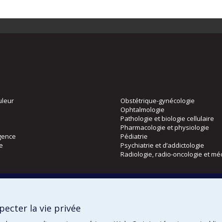
uleur
Obstétrique-gynécologie
Ophtalmologie
Pathologie et biologie cellulaire
Pharmacologie et physiologie
gence
Pédiatrie
ie
Psychiatrie et d’addictologie
Radiologie, radio-oncologie et mé
Directions
 physique
DPC
ecter la vie privée
CPASS
Éthique clinique