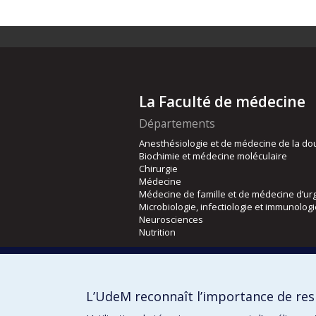
La Faculté de médecine
Départements
Anesthésiologie et de médecine de la do
Biochimie et médecine moléculaire
Chirurgie
Médecine
Médecine de famille et de médecine d’ur
Microbiologie, infectiologie et immunolog
Neurosciences
Nutrition
Écoles
Kinésiologie et des sciences de l’activité
L’UdeM reconnaît l’importance de resp
Orthophonie et audiologie
Réadaptation