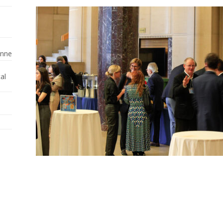
enne
al