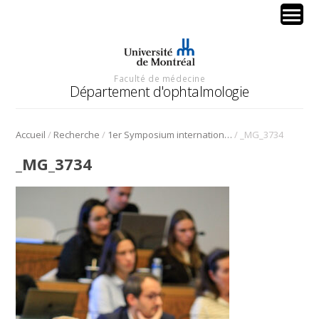
Faculté de médecine
Département d'ophtalmologie
/
/
/
Accueil
Recherche
1er Symposium international en médecine régénérative de la cornée
_MG_3734
_MG_3734