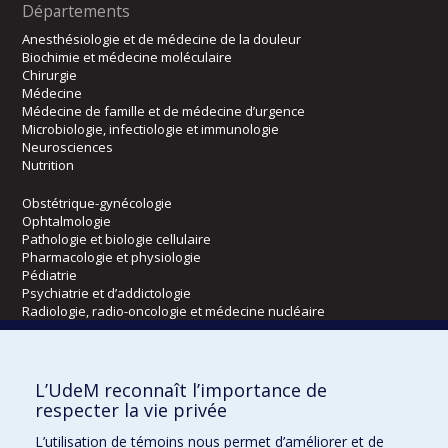
Départements
Anesthésiologie et de médecine de la douleur
Biochimie et médecine moléculaire
Chirurgie
Médecine
Médecine de famille et de médecine d’urgence
Microbiologie, infectiologie et immunologie
Neurosciences
Nutrition
Obstétrique-gynécologie
Ophtalmologie
Pathologie et biologie cellulaire
Pharmacologie et physiologie
Pédiatrie
Psychiatrie et d’addictologie
Radiologie, radio-oncologie et médecine nucléaire
Écoles
L’UdeM reconnaît l’importance de
Kinésiologie et des sciences de l’activité physique
respecter la vie privée
Orthophonie et audiologie
L’utilisation de témoins nous permet d’améliorer et de
Réadaptation