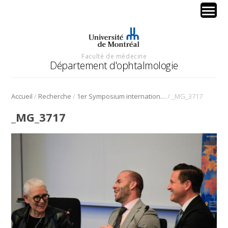
Faculté de médecine
Département d'ophtalmologie
/
/
/
Accueil
Recherche
1er Symposium international en médecine régénérative de la cornée
_MG_3717
_MG_3717