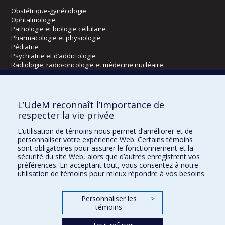
Obstétrique-gynécologie
Ophtalmologie
Pathologie et biologie cellulaire
Pharmacologie et physiologie
Pédiatrie
Psychiatrie et d’addictologie
Radiologie, radio-oncologie et médecine nucléaire
Écoles
L’UdeM reconnaît l’importance de
Kinésiologie et des sciences de l’activité physique
respecter la vie privée
Orthophonie et audiologie
L’utilisation de témoins nous permet d’améliorer et de
Réadaptation
personnaliser votre expérience Web. Certains témoins
sont obligatoires pour assurer le fonctionnement et la
Directions
sécurité du site Web, alors que d’autres enregistrent vos
préférences. En acceptant tout, vous consentez à notre
DPC
utilisation de témoins pour mieux répondre à vos besoins.
CPASS
Éthique clinique
Personnaliser les
>
témoins