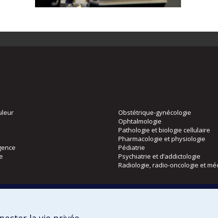
uleur
Obstétrique-gynécologie
Ophtalmologie
Pathologie et biologie cellulaire
Pharmacologie et physiologie
gence
Pédiatrie
ie
Psychiatrie et d’addictologie
Radiologie, radio-oncologie et mé
Directions
 physique
DPC