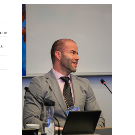
enne
al