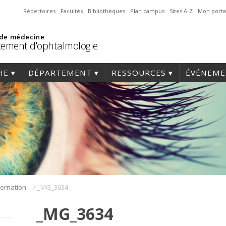
Répertoires
Facultés
Bibliothèques
Plan campus
Sites A-Z
Mon porta
 de médecine
ement d'ophtalmologie
HE
DÉPARTEMENT
RESSOURCES
ÉVÉNEME
/
1er Symposium international en médecine régénérative de la cornée
_MG_3634
_MG_3634