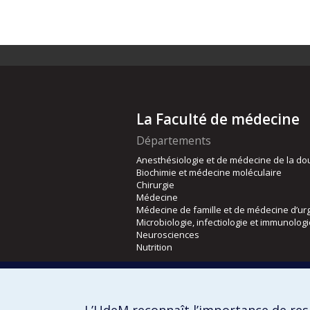
La Faculté de médecine
Départements
Anesthésiologie et de médecine de la do
Biochimie et médecine moléculaire
Chirurgie
Médecine
Médecine de famille et de médecine d’ur
Microbiologie, infectiologie et immunolog
Neurosciences
Nutrition
Écoles
Kinésiologie et des sciences de l’activité