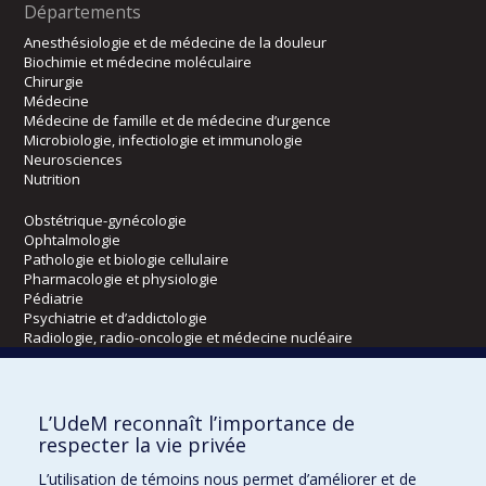
Départements
Anesthésiologie et de médecine de la douleur
Biochimie et médecine moléculaire
Chirurgie
Médecine
Médecine de famille et de médecine d’urgence
Microbiologie, infectiologie et immunologie
Neurosciences
Nutrition
Obstétrique-gynécologie
Ophtalmologie
Pathologie et biologie cellulaire
Pharmacologie et physiologie
Pédiatrie
Psychiatrie et d’addictologie
Radiologie, radio-oncologie et médecine nucléaire
Écoles
L’UdeM reconnaît l’importance de
Kinésiologie et des sciences de l’activité physique
respecter la vie privée
Orthophonie et audiologie
L’utilisation de témoins nous permet d’améliorer et de
Réadaptation