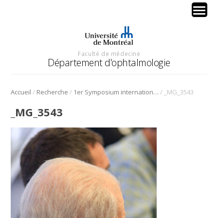
Faculté de médecine
Département d'ophtalmologie
/
/
/
Accueil
Recherche
1er Symposium international en médecine régénérative de la cornée
_MG_3543
_MG_3543