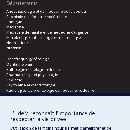
Départements
Anesthésiologie et de médecine de la douleur
Biochimie et médecine moléculaire
Chirurgie
Médecine
Médecine de famille et de médecine d’urgence
Microbiologie, infectiologie et immunologie
Neurosciences
Nutrition
Obstétrique-gynécologie
Ophtalmologie
Pathologie et biologie cellulaire
Pharmacologie et physiologie
Pédiatrie
Psychiatrie et d’addictologie
Radiologie, radio-oncologie et médecine nucléaire
Écoles
L’UdeM reconnaît l’importance de
Kinésiologie et des sciences de l’activité physique
respecter la vie privée
Orthophonie et audiologie
L’utilisation de témoins nous permet d’améliorer et de
Réadaptation