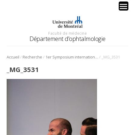
Faculté de médecine
Département d'ophtalmologie
/
/
/
Accueil
Recherche
1er Symposium international en médecine régénérative de la cornée
_MG_3531
_MG_3531