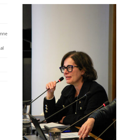
enne
al