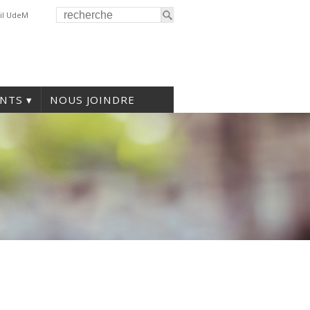
il UdeM
NTS
NOUS JOINDRE