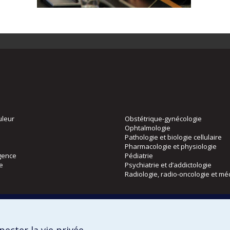
uleur
Obstétrique-gynécologie
Ophtalmologie
Pathologie et biologie cellulaire
Pharmacologie et physiologie
gence
Pédiatrie
ie
Psychiatrie et d’addictologie
Radiologie, radio-oncologie et mé
Directions
 physique
DPC