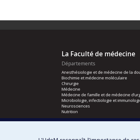
La Faculté de médecine
Départements
Anesthésiologie et de médecine de la do
Biochimie et médecine moléculaire
Chirurgie
Médecine
Médecine de famille et de médecine d’ur
Microbiologie, infectiologie et immunolog
Neurosciences
Nutrition
Écoles
Kinésiologie et des sciences de l’activité