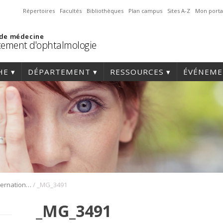
Répertoires
Facultés
Bibliothèques
Plan campus
Sites A-Z
Mon porta
 de médecine
ement d'ophtalmologie
HE
DÉPARTEMENT
RESSOURCES
ÉVÉNEME
/
1er Symposium international en médecine régénérative de la cornée
_MG_3491
_MG_3491