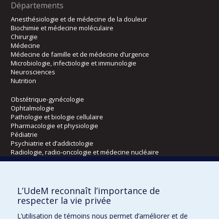
Départements
Anesthésiologie et de médecine de la douleur
Biochimie et médecine moléculaire
Chirurgie
Médecine
Médecine de famille et de médecine d’urgence
Microbiologie, infectiologie et immunologie
Neurosciences
Nutrition
Obstétrique-gynécologie
Ophtalmologie
Pathologie et biologie cellulaire
Pharmacologie et physiologie
Pédiatrie
Psychiatrie et d’addictologie
Radiologie, radio-oncologie et médecine nucléaire
Écoles
L’UdeM reconnaît l’importance de
Kinésiologie et des sciences de l’activité physique
respecter la vie privée
Orthophonie et audiologie
L’utilisation de témoins nous permet d’améliorer et de
Réadaptation