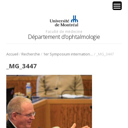
Faculté de médecine
Département d'ophtalmologie
/
/
/
Accueil
Recherche
1er Symposium international en médecine régénérative de la cornée
_MG_3447
_MG_3447