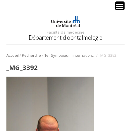
Faculté de médecine
Département d'ophtalmologie
/
/
/
Accueil
Recherche
1er Symposium international en médecine régénérative de la cornée
_MG_3392
_MG_3392