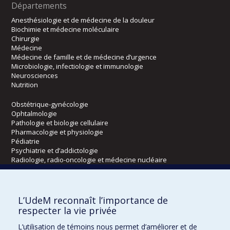
Départements
Anesthésiologie et de médecine de la douleur
Biochimie et médecine moléculaire
Chirurgie
Médecine
Médecine de famille et de médecine d’urgence
Microbiologie, infectiologie et immunologie
Neurosciences
Nutrition
Obstétrique-gynécologie
Ophtalmologie
Pathologie et biologie cellulaire
Pharmacologie et physiologie
Pédiatrie
Psychiatrie et d’addictologie
Radiologie, radio-oncologie et médecine nucléaire
Écoles
L’UdeM reconnaît l’importance de
Kinésiologie et des sciences de l’activité physique
respecter la vie privée
Orthophonie et audiologie
L’utilisation de témoins nous permet d’améliorer et de
Réadaptation