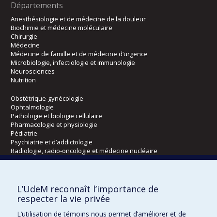
Départements
Anesthésiologie et de médecine de la douleur
Biochimie et médecine moléculaire
Chirurgie
Médecine
Médecine de famille et de médecine d’urgence
Microbiologie, infectiologie et immunologie
Neurosciences
Nutrition
Obstétrique-gynécologie
Ophtalmologie
Pathologie et biologie cellulaire
Pharmacologie et physiologie
Pédiatrie
Psychiatrie et d’addictologie
Radiologie, radio-oncologie et médecine nucléaire
Écoles
L’UdeM reconnaît l’importance de
Kinésiologie et des sciences de l’activité physique
respecter la vie privée
Orthophonie et audiologie
L’utilisation de témoins nous permet d’améliorer et de
Réadaptation