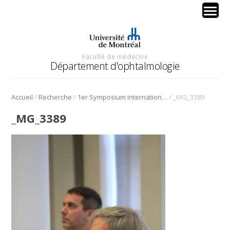
Faculté de médecine
Département d'ophtalmologie
/
/
/
Accueil
Recherche
1er Symposium international en médecine régénérative de la cornée
_MG_3389
_MG_3389