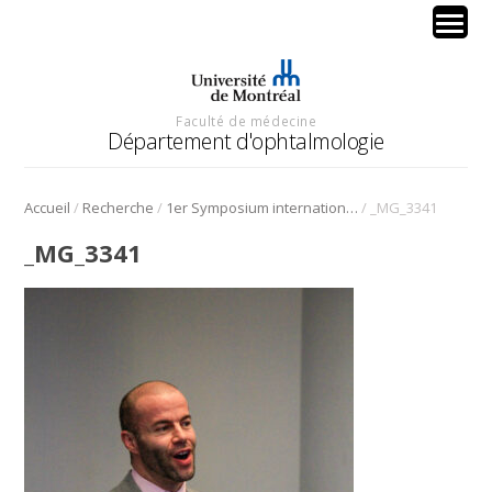
Faculté de médecine
Département d'ophtalmologie
/
/
/
Accueil
Recherche
1er Symposium international en médecine régénérative de la cornée
_MG_3341
_MG_3341