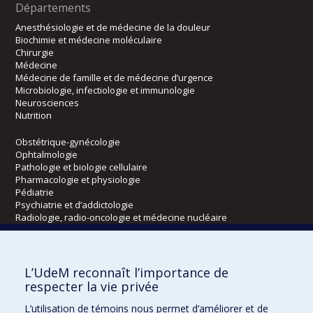
Départements
Anesthésiologie et de médecine de la douleur
Biochimie et médecine moléculaire
Chirurgie
Médecine
Médecine de famille et de médecine d’urgence
Microbiologie, infectiologie et immunologie
Neurosciences
Nutrition
Obstétrique-gynécologie
Ophtalmologie
Pathologie et biologie cellulaire
Pharmacologie et physiologie
Pédiatrie
Psychiatrie et d’addictologie
Radiologie, radio-oncologie et médecine nucléaire
Écoles
L’UdeM reconnaît l’importance de
Kinésiologie et des sciences de l’activité physique
respecter la vie privée
Orthophonie et audiologie
L’utilisation de témoins nous permet d’améliorer et de
Réadaptation