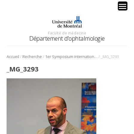
Faculté de médecine
Département d'ophtalmologie
/
/
/
Accueil
Recherche
1er Symposium international en médecine régénérative de la cornée
_MG_3293
_MG_3293