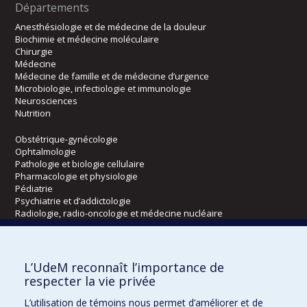
Départements
Anesthésiologie et de médecine de la douleur
Biochimie et médecine moléculaire
Chirurgie
Médecine
Médecine de famille et de médecine d’urgence
Microbiologie, infectiologie et immunologie
Neurosciences
Nutrition
Obstétrique-gynécologie
Ophtalmologie
Pathologie et biologie cellulaire
Pharmacologie et physiologie
Pédiatrie
Psychiatrie et d’addictologie
Radiologie, radio-oncologie et médecine nucléaire
Écoles
L’UdeM reconnaît l’importance de
Kinésiologie et des sciences de l’activité physique
respecter la vie privée
Orthophonie et audiologie
L’utilisation de témoins nous permet d’améliorer et de
Réadaptation