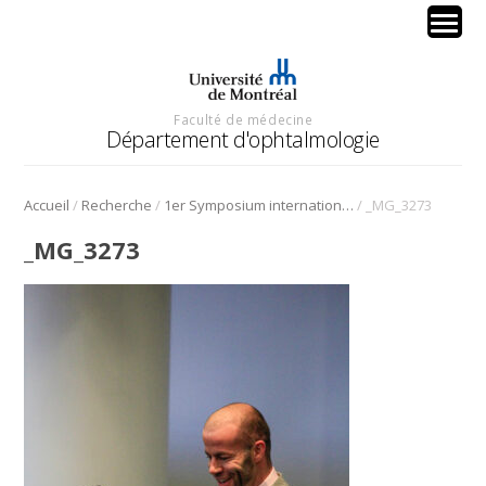
Faculté de médecine
Département d'ophtalmologie
/
/
/
Accueil
Recherche
1er Symposium international en médecine régénérative de la cornée
_MG_3273
_MG_3273