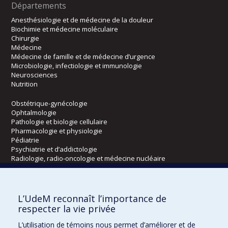
Départements
Anesthésiologie et de médecine de la douleur
Biochimie et médecine moléculaire
Chirurgie
Médecine
Médecine de famille et de médecine d’urgence
Microbiologie, infectiologie et immunologie
Neurosciences
Nutrition
Obstétrique-gynécologie
Ophtalmologie
Pathologie et biologie cellulaire
Pharmacologie et physiologie
Pédiatrie
Psychiatrie et d’addictologie
Radiologie, radio-oncologie et médecine nucléaire
Écoles
L’UdeM reconnaît l’importance de
Kinésiologie et des sciences de l’activité physique
respecter la vie privée
Orthophonie et audiologie
L’utilisation de témoins nous permet d’améliorer et de
Réadaptation