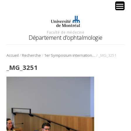
Faculté de médecine
Département d'ophtalmologie
/
/
/
Accueil
Recherche
1er Symposium international en médecine régénérative de la cornée
_MG_3251
_MG_3251