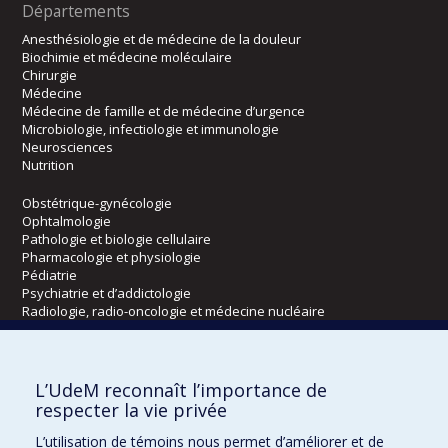
Départements
Anesthésiologie et de médecine de la douleur
Biochimie et médecine moléculaire
Chirurgie
Médecine
Médecine de famille et de médecine d’urgence
Microbiologie, infectiologie et immunologie
Neurosciences
Nutrition
Obstétrique-gynécologie
Ophtalmologie
Pathologie et biologie cellulaire
Pharmacologie et physiologie
Pédiatrie
Psychiatrie et d’addictologie
Radiologie, radio-oncologie et médecine nucléaire
Écoles
L’UdeM reconnaît l’importance de
Kinésiologie et des sciences de l’activité physique
respecter la vie privée
Orthophonie et audiologie
L’utilisation de témoins nous permet d’améliorer et de
Réadaptation