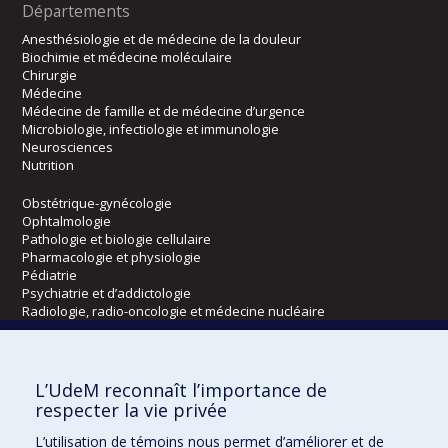
Départements
Anesthésiologie et de médecine de la douleur
Biochimie et médecine moléculaire
Chirurgie
Médecine
Médecine de famille et de médecine d’urgence
Microbiologie, infectiologie et immunologie
Neurosciences
Nutrition
Obstétrique-gynécologie
Ophtalmologie
Pathologie et biologie cellulaire
Pharmacologie et physiologie
Pédiatrie
Psychiatrie et d’addictologie
Radiologie, radio-oncologie et médecine nucléaire
Écoles
L’UdeM reconnaît l’importance de
Kinésiologie et des sciences de l’activité physique
respecter la vie privée
Orthophonie et audiologie
L’utilisation de témoins nous permet d’améliorer et de
Réadaptation