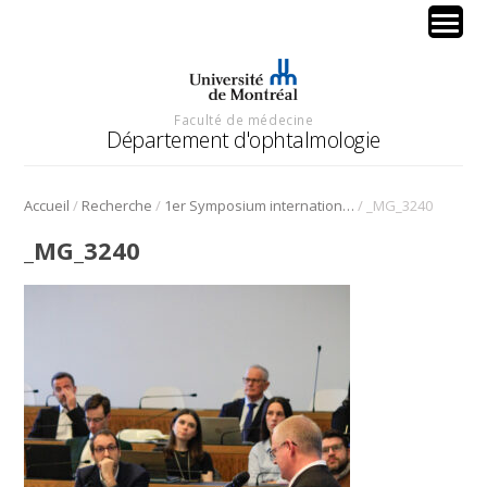
Faculté de médecine
Département d'ophtalmologie
/
/
/
Accueil
Recherche
1er Symposium international en médecine régénérative de la cornée
_MG_3240
_MG_3240