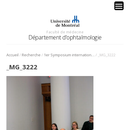
Faculté de médecine
Département d'ophtalmologie
/
/
/
Accueil
Recherche
1er Symposium international en médecine régénérative de la cornée
_MG_3222
_MG_3222