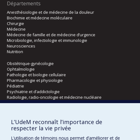
Départements
Anesthésiologie et de médecine de la douleur
Biochimie et médecine moléculaire
Chirurgie
Médecine
Médecine de famille et de médecine d’urgence
Microbiologie, infectiologie et immunologie
Neurosciences
Nutrition
Obstétrique-gynécologie
Ophtalmologie
Pathologie et biologie cellulaire
Pharmacologie et physiologie
Pédiatrie
Psychiatrie et d’addictologie
Radiologie, radio-oncologie et médecine nucléaire
Écoles
L’UdeM reconnaît l’importance de
Kinésiologie et des sciences de l’activité physique
respecter la vie privée
Orthophonie et audiologie
L’utilisation de témoins nous permet d’améliorer et de
Réadaptation